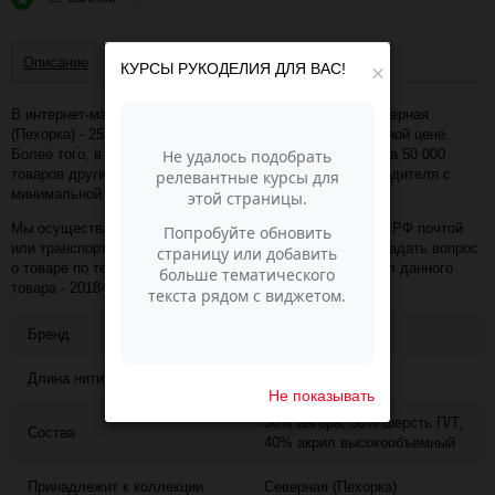
Описание
Отзывы
КУРСЫ РУКОДЕЛИЯ ДЛЯ ВАС!
×
В интернет-магазине Пасма-Шоп, вы можете купить Северная
(Пехорка) - 251 (Коричневый) (артикул - 20184) по отличной цене.
Более того, в разделе "Пряжа Пехорка" имеется порядка 50 000
товаров других коллекций и расцветок этого же производителя с
минимальной ценой 1 112 руб. за упаковку!
Мы осуществляем доставку в любой населённый пункт РФ почтой
или транспортной компанией СДЭК. Также, вы можете задать вопрос
о товаре по телефону +7 (343) 200-68-80, назвав артикул данного
товара - 20184
Бренд
ПЕХОРКА
Длина нити
50
Не показывать
30% ангора, 30% шерсть П/Т,
Состав
40% акрил высокообъемный
Принадлежит к коллекции
Северная (Пехорка)