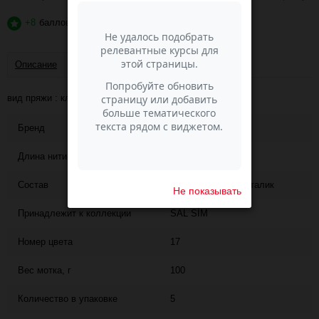
+8
баллов
?
Описание
Отзывы
вид пряжи : классическая пряжа
Бренд
ALIZE
Длина нити
410
Состав
95% акрил, 5% металик
Не показывать
Принадлежит к коллекции
SAL SİM
Номер цвета
17
Вес мотка, г
100
Количество в упаковке
5