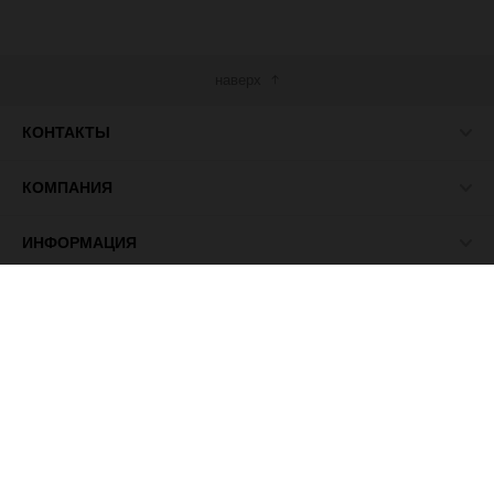
наверх
КОНТАКТЫ
КОМПАНИЯ
ИНФОРМАЦИЯ
МЫ В СЕТИ
© 2026 ПАСМА - универсальный поставщик товаров для
рукоделия.