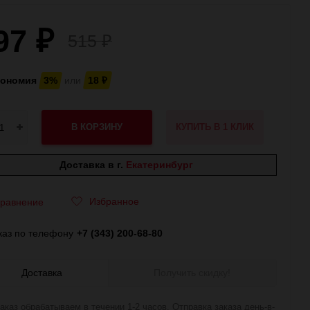
97
₽
515
₽
кономия
3%
или
18
₽
В КОРЗИНУ
КУПИТЬ В 1 КЛИК
Доставка в г.
Екатеринбург
Избранное
равнение
каз по телефону
+7 (343) 200-68-80
Доставка
Получить скидку!
аказ обрабатываем в течении 1-2 часов. Отправка заказа день-в-