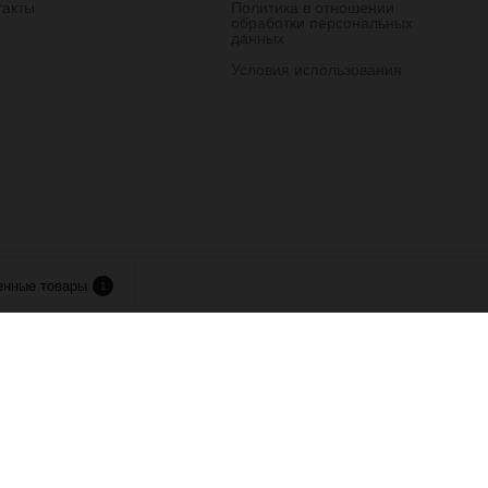
такты
Политика в отношении
обработки персональных
данных
Условия использования
лия.
енные товары
1