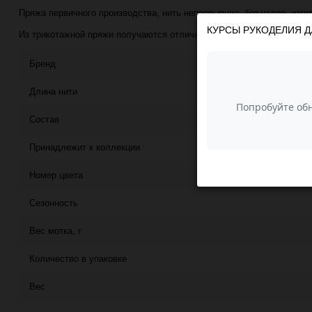
Пряжа первичного производства, нить непрерывная, без узлов, изго
КУРСЫ РУКОДЕЛИЯ Д
Из трикотажной пряжи получаются отличные изделия: сумки, клатчи,
Бренд
Длина нити
Состав
Принадлежит к коллекции
Номер цвета
Сезонность
Вес мотка, г
Количество в упаковке
Вес