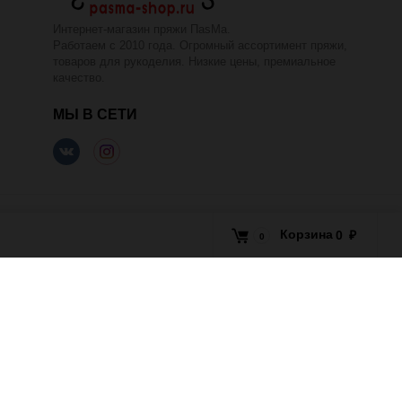
Интернет-магазин пряжи ПаsМа.
Работаем с 2010 года. Огромный ассортимент пряжи,
товаров для рукоделия. Низкие цены, премиальное
качество.
МЫ В СЕТИ
Корзина
0
₽
0