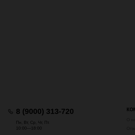
КО
8 (9000) 313-720
О н
Пн, Вт, Ср, Чт, Пт.
10:00—18:00
Отз