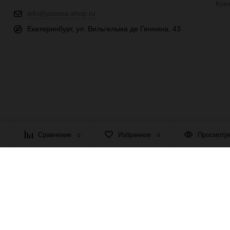
Кон
info@pasma-shop.ru
Екатеринбург, ул. Вильгельма де Геннина, 43
© 2026 ПАСМА - универсальный поставщик товаров для рукоде
Сравнение
Избранное
Просмотр
0
0