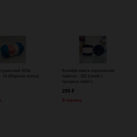
атуральный 425м
Колибри макси королевские
 - 14 (Морская волна)
пайетки - 182 (синий с
прозрачн.пайет.)
299
₽
у
В корзину