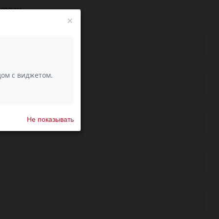
довании.
×
Не показывать