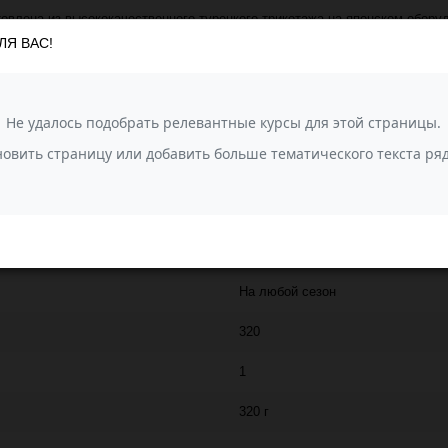
товлена из высококачественного турецкого трикотажа на японском обору
ЛЯ ВАС!
 ковры, корзинки, тапочки, рюкзаки, пуфы.
SALTERA
100
100% хлопок
Пряжа Трикотажная
88
На любой сезон
320
1
320 г