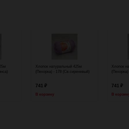
25м
Хлопок натуральный 425м
Хлопок н
инса)
(Пехорка) - 178 (Св.сиреневый)
(Пехорка)
741
741
₽
₽
В корзину
В корзин