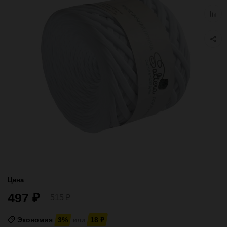
избра
Добав
к
сравн
Цена
497
₽
515
₽
Экономия
3%
или
18
₽