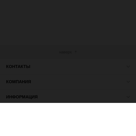
наверх
КОНТАКТЫ
КОМПАНИЯ
ИНФОРМАЦИЯ
МЫ В СЕТИ
© 2026 ПАСМА - универсальный поставщик товаров для
рукоделия.