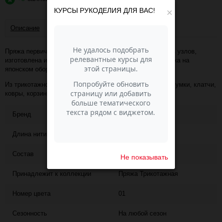
КУРСЫ РУКОДЕЛИЯ ДЛЯ ВАС!
×
Описание
Отзывы
Пряжа первичного производства, нить непрерывная, без узлов,
изготовлена из высококачественного турецкого трикотажа на
японском оборудовании.
Из трикотажной пряжи получаются отличные изделия: сумки, клатчи,
ковры, корзинки, тапочки, рюкзаки, пуфы.
Бренд
SALTERA
Длина нити
100
Состав
100% хлопок
Не показывать
Принадлежит к коллекции
Пряжа Трикотажная
Номер цвета
01
Сезонность
На любой сезон