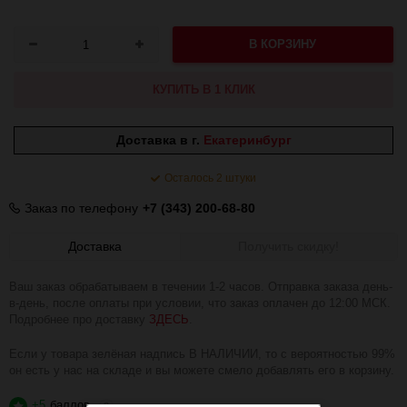
В КОРЗИНУ
КУПИТЬ В 1 КЛИК
Доставка в г.
Екатеринбург
Осталось 2 штуки
Заказ по телефону
+7 (343) 200-68-80
Доставка
Получить скидку!
Ваш заказ обрабатываем в течении 1-2 часов. Отправка заказа день-
в-день, после оплаты при условии, что заказ оплачен до 12:00 МСК.
Подробнее про доставку
ЗДЕСЬ
.
Если у товара зелёная надпись В НАЛИЧИИ, то с вероятностью 99%
он есть у нас на складе и вы можете смело добавлять его в корзину.
+5
баллов
?