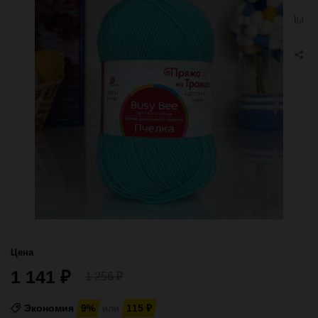
избра
Добав
к
сравн
Цена
1 141
₽
1 256
₽
Экономия
9%
или
115
₽