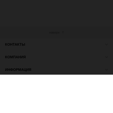
наверх
КОНТАКТЫ
КОМПАНИЯ
ИНФОРМАЦИЯ
МЫ В СЕТИ
© 2026 ПАСМА - универсальный поставщик товаров для
рукоделия.