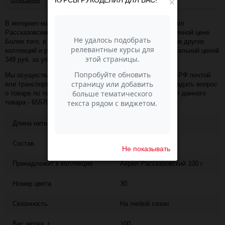
×
В интернет-магазине Пасма-Шоп, вы можете купить Акрил
Рассказовский 100 г - 30 (небо) (артикул - 65570) по отличной цене.
Более того, в разделе "" имеется порядка 50 000 товаров других
коллекций и расцветок этого же производителя с минимальной ценой
349 руб. за упаковку!
Мы осуществляем доставку в любой населённый пункт РФ почтой
или транспортной компанией СДЭК. Также, вы можете задать вопрос
о товаре по телефону +7 (343) 200-68-80, назвав артикул данного
товара - 65570
Длина нити
200
Состав
100% акрил
Не показывать
Принадлежит к коллекции
Акрил Рассказовский 100 г
Номер цвета
30
Сезонность
На любой сезон
Вес мотка, г
100