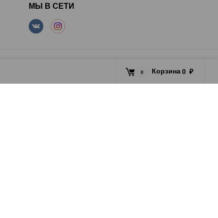
МЫ В СЕТИ
Корзина
0
₽
0
 popupBackgroundOpacity: '', modalBackgroundColor: '',