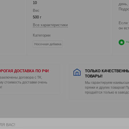
10
день,
Подро
Вес
500 г
Если 
Все характеристики
он ес
Категории
+
Носочная добавка
РОГАЯ ДОСТАВКА ПО РФ!
ТОЛЬКО КАЧЕСТВЕНН
ТОВАРЫ!
 заключены договора с ТК,
му стоимость доставки очень
Мы гарантируем наивысше
я!
пряжи и других товаров! 
продаётся только в заводс
ЛЯ ВАС!