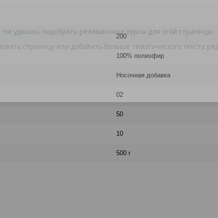
200
100% полиэфир
Носочная добавка
02
50
10
500 г