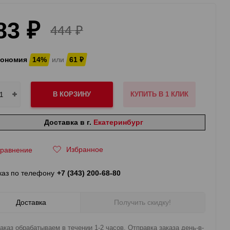
83
₽
444
₽
кономия
14%
или
61
₽
В КОРЗИНУ
КУПИТЬ В 1 КЛИК
Доставка в г.
Екатеринбург
Избранное
равнение
каз по телефону
+7 (343) 200-68-80
Доставка
Получить скидку!
аказ обрабатываем в течении 1-2 часов. Отправка заказа день-в-