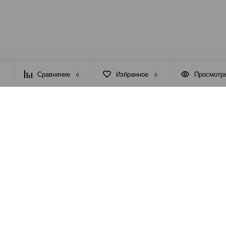
© 2026 ПАСМА - универсальный поставщик товаров для рукоде
Сравнение
Избранное
Просмотр
0
0
', width: '650', height: '550', offsetRight: '90', timer: '', colorTheme: 