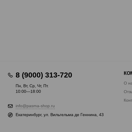
КО
8 (9000) 313-720
О н
Пн, Вт, Ср, Чт, Пт.
10:00—18:00
Отз
Кон
info@pasma-shop.ru
Екатеринбург, ул. Вильгельма де Геннина, 43