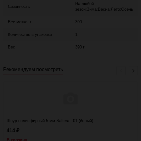
На любой
Сезонность
зезон;Зима;Весна;Лето;Осень
Вес мотка, г
390
Количество в упаковке
1
Вес
390 г
Рекомендуем посмотреть
Шнур полиэфирный 5 мм Saltera - 01 (белый)
414
₽
В корзину