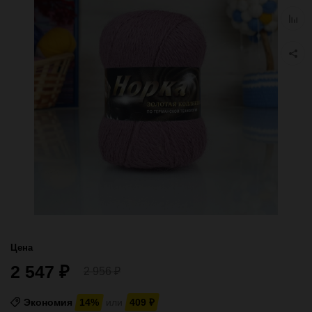
избра
Добав
к
сравн
Цена
2 547
₽
2 956
₽
Экономия
14%
или
409
₽