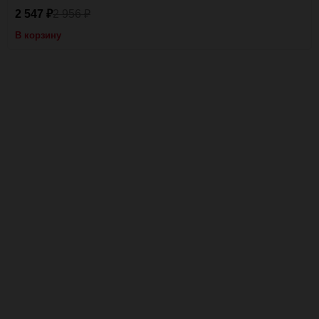
2 547
2 956
₽
₽
В корзину