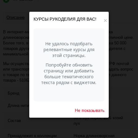
Описание
Отзывы
КУРСЫ РУКОДЕЛИЯ ДЛЯ ВАС!
×
В интернет-магазине Пасма-Шоп, вы можете купить Норка
длинноворсная - 850 (сухая роза) (артикул - 51062) по отличной цене.
Более того, в разделе "Пряжа Color-City" имеется порядка 50 000
товаров других коллекций и расцветок этого же производителя с
минимальной ценой 2 547 руб. за упаковку!
Мы осуществляем доставку в любой населённый пункт РФ почтой
или транспортной компанией СДЭК. Также, вы можете задать вопрос
о товаре по телефону +7 (343) 200-68-80, назвав артикул данного
товара - 51062
Бренд
COLOR CITY
Длина нити
320
Не показывать
80% пух норки, 20% козий
Состав
пух
Принадлежит к коллекции
Норка длинноворсная