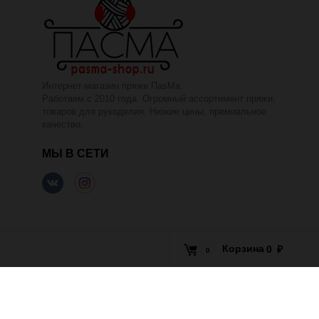
Интернет-магазин пряжи ПаsМа.
Работаем с 2010 года. Огромный ассортимент пряжи,
товаров для рукоделия. Низкие цены, премиальное
качество.
МЫ В СЕТИ
Корзина
0
₽
0