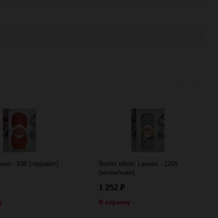
oso - 936 (терракот)
Bonito ethnic Lanoso - 1205
(зелен/хаки)
1 252
₽
у
В корзину