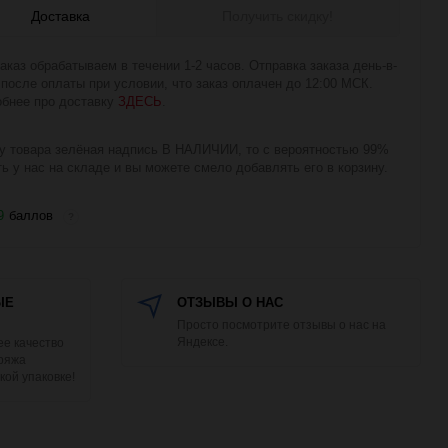
Доставка
Получить скидку!
аказ обрабатываем в течении 1-2 часов. Отправка заказа день-в-
 после оплаты при условии, что заказ оплачен до 12:00 МСК.
бнее про доставку
ЗДЕСЬ
.
у товара зелёная надпись В НАЛИЧИИ, то с вероятностью 99%
ть у нас на складе и вы можете смело добавлять его в корзину.
9
баллов
?
ЫЕ
ОТЗЫВЫ О НАС
Просто посмотрите отзывы о нас на
Яндексе.
е качество
Пряжа
кой упаковке!