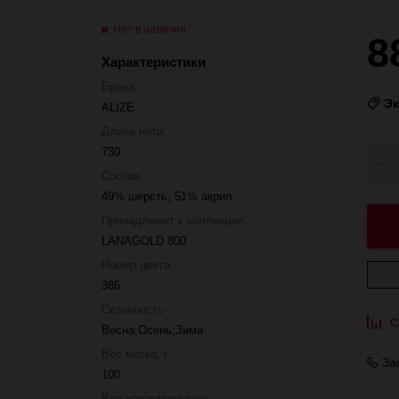
Нет в наличии
8
Характеристики
Бренд
Э
ALIZE
Длина нити
730
Состав
49% шерсть, 51% акрил
Принадлежит к коллекции
LANAGOLD 800
Номер цвета
386
Сезонность
С
Весна;Осень;Зима
Вес мотка, г
За
100
Все характеристики