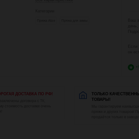
Категории
Ваш з
Пряжа Alize
Пряжа для зимы
день,
Подро
Если 
он ес
+
РОГАЯ ДОСТАВКА ПО РФ!
ТОЛЬКО КАЧЕСТВЕНН
ТОВАРЫ!
 заключены договора с ТК,
му стоимость доставки очень
Мы гарантируем наивысше
я!
пряжи и других товаров! 
продаётся только в заводс