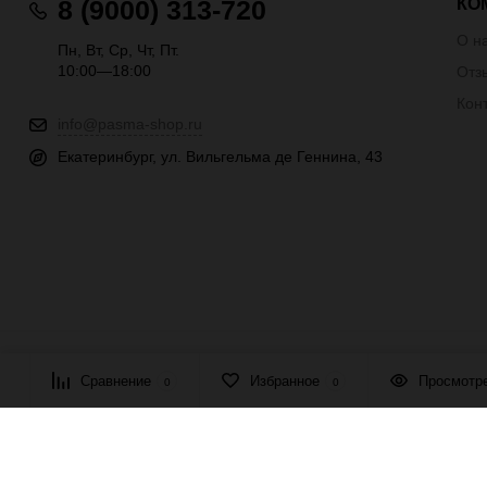
КО
8 (9000) 313-720
О н
Пн, Вт, Ср, Чт, Пт.
10:00—18:00
Отз
Кон
info@pasma-shop.ru
Екатеринбург, ул. Вильгельма де Геннина, 43
© 2026 ПАСМА - универсальный поставщик товаров для рукоде
Сравнение
Избранное
Просмотр
0
0