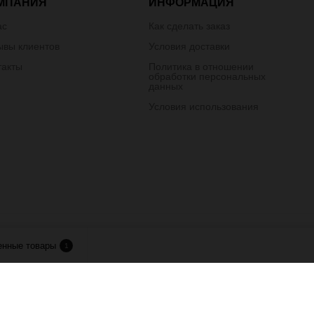
МПАНИЯ
ИНФОРМАЦИЯ
ас
Как сделать заказ
ывы клиентов
Условия доставки
такты
Политика в отношении
обработки персональных
данных
Условия использования
лия.
енные товары
1