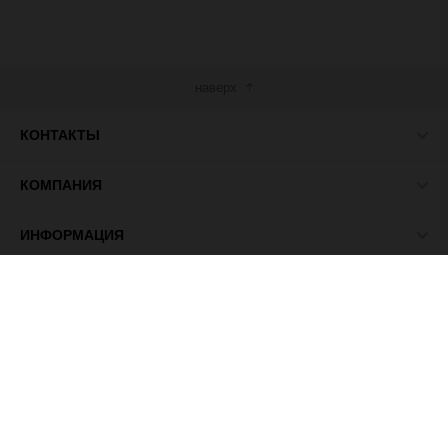
наверх
КОНТАКТЫ
КОМПАНИЯ
ИНФОРМАЦИЯ
МЫ В СЕТИ
© 2026 ПАСМА - универсальный поставщик товаров для
рукоделия.