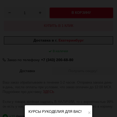
В КОРЗИНУ
КУПИТЬ В 1 КЛИК
Доставка в г.
Екатеринбург
В наличии
Заказ по телефону
+7 (343) 200-68-80
Доставка
Получить скидку!
Ваш заказ обрабатываем в течении 1-2 часов. Отправка заказа день-
в-день, после оплаты при условии, что заказ оплачен до 12:00 МСК.
Подробнее про доставку
ЗДЕСЬ
.
Если у товара зелёная надпись В НАЛИЧИИ, то с вероятностью 99%
он есть у нас на складе и вы можете смело добавлять его в корзину.
КУРСЫ РУКОДЕЛИЯ ДЛЯ ВАС!
×
+10
баллов
?