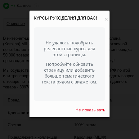
+7
баллов
?
КУРСЫ РУКОДЕЛИЯ ДЛЯ ВАС!
×
Описание
Отзывы
В интернет-магазине Пасма-Шоп, вы можете купить Каролина
(Karolina) МШФ - 10898 (багр_NEW) (артикул - 33978) по отличной
цене. Более того, в разделе "Семёновская пряжа" имеется порядка
50 000 товаров других коллекций и расцветок этого же
производителя с минимальной ценой 662 руб. за упаковку!
Мы осуществляем доставку в любой населённый пункт РФ почтой
или транспортной компанией СДЭК. Также, вы можете задать вопрос
о товаре по телефону +7 (343) 200-68-80, назвав артикул данного
товара - 33978
Бренд
Семеновская пряжа
Не показывать
Длина нити
435
Состав
100% акрил
Принадлежит к коллекции
Каролина (МШФ)