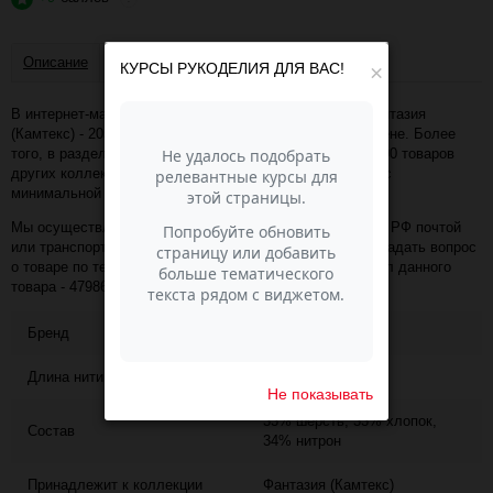
Описание
Отзывы
КУРСЫ РУКОДЕЛИЯ ДЛЯ ВАС!
×
В интернет-магазине Пасма-Шоп, вы можете купить Фантазия
(Камтекс) - 205 (белый) (артикул - 47986) по отличной цене. Более
того, в разделе "Пряжа Камтекс" имеется порядка 50 000 товаров
других коллекций и расцветок этого же производителя с
минимальной ценой 910 руб. за упаковку!
Мы осуществляем доставку в любой населённый пункт РФ почтой
или транспортной компанией СДЭК. Также, вы можете задать вопрос
о товаре по телефону +7 (343) 200-68-80, назвав артикул данного
товара - 47986
Бренд
Камтекс
Длина нити
130
Не показывать
33% шерсть, 33% хлопок,
Состав
34% нитрон
Принадлежит к коллекции
Фантазия (Камтекс)