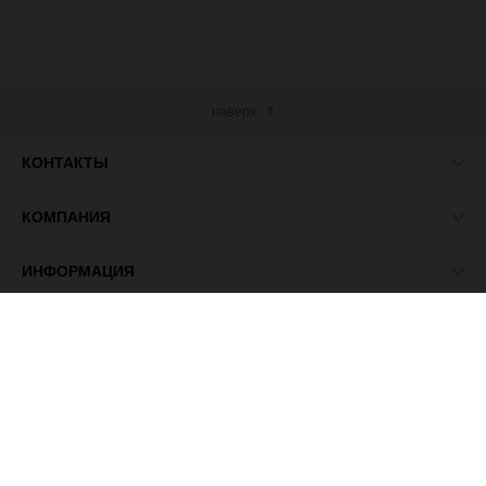
наверх
КОНТАКТЫ
КОМПАНИЯ
ИНФОРМАЦИЯ
МЫ В СЕТИ
© 2026 ПАСМА - универсальный поставщик товаров для
рукоделия.