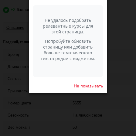
+2
баллов
?
Описание
Отзывы
Гладкий, тонкий и блестящий акрил.
Бренд
VITA
Длина нити
275
Состав
100% акрил
Не показывать
Принадлежит к коллекции
CRYSTAL (VITA)
Номер цвета
5655
Сезонность
На любой сезон
Вес мотка, г
50