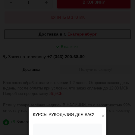
В КОРЗИНУ
КУПИТЬ В 1 КЛИК
Доставка в г.
Екатеринбург
В наличии
Заказ по телефону
+7 (343) 200-68-80
Доставка
Получить скидку!
Ваш заказ обрабатываем в течении 1-2 часов. Отправка заказа день-
в-день, после оплаты при условии, что заказ оплачен до 12:00 МСК.
Подробнее про доставку
ЗДЕСЬ
.
Если у товара зелёная надпись В НАЛИЧИИ, то с вероятностью 99%
он есть у нас на складе и вы можете смело добавлять его в корзину.
КУРСЫ РУКОДЕЛИЯ ДЛЯ ВАС!
×
+9
баллов
?