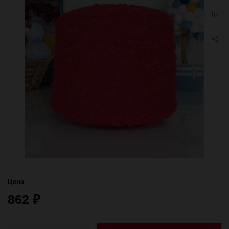
избра
Добав
к
сравн
Цена
862
₽