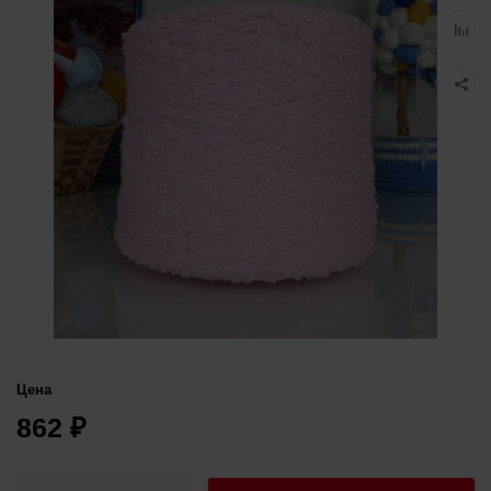
избра
Добав
к
сравн
Цена
862
₽