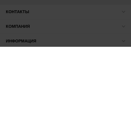
КОНТАКТЫ
КОМПАНИЯ
ИНФОРМАЦИЯ
МЫ В СЕТИ
© 2026 ПАСМА - универсальный поставщик товаров для
рукоделия.