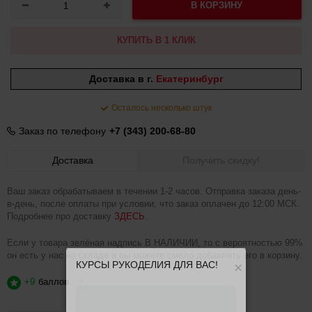
В КОРЗИНУ
КУПИТЬ В 1 КЛИК
Доставка в г.
Екатеринбург
Осталось несколько штук
Заказ по телефону
+7 (343) 200-68-80
Доставка
Получить скидку!
Ваш заказ обрабатываем в течении 1-2 часов. Отправка заказа день-
в-день, после оплаты при условии, что заказ оплачен до 12:00 МСК.
Подробнее про доставку
ЗДЕСЬ
.
Если у товара зелёная надпись В НАЛИЧИИ, то с вероятностью 99%
он есть у нас на складе и вы можете смело добавлять его в корзину.
КУРСЫ РУКОДЕЛИЯ ДЛЯ ВАС!
×
+9
баллов
?