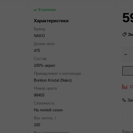
В наличии
5
Характеристики
Бренд
Э
NAKO
Длина нити
475
Состав
100% акрил
Принадлежит к коллекции
Bonbon Kristal (Nako)
С
Номер цвета
98403
За
Сезонность
На любой сезон
Вес мотка, г
100
Ваш з
Все характеристики