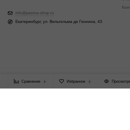
Кон
info@pasma-shop.ru
Екатеринбург, ул. Вильгельма де Геннина, 43
© 2026 ПАСМА - универсальный поставщик товаров для рукоде
Сравнение
Избранное
Просмотр
0
0