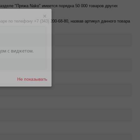
в разделе "Пряжа Nako" имеется порядка 50 000 товаров других
×
е по телефону +7 (343) 200-68-80, назвав артикул данного товара
Не показывать