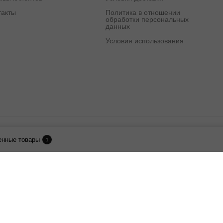
такты
Политика в отношении
обработки персональных
данных
Условия использования
лия.
енные товары
1