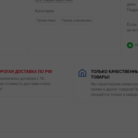
день,
Подро
Категории
Пряжа Nako
Пряжа упаковками
Если 
он ес
+
РОГАЯ ДОСТАВКА ПО РФ!
ТОЛЬКО КАЧЕСТВЕНН
ТОВАРЫ!
 заключены договора с ТК,
му стоимость доставки очень
Мы гарантируем наивысше
я!
пряжи и других товаров! 
продаётся только в заводс