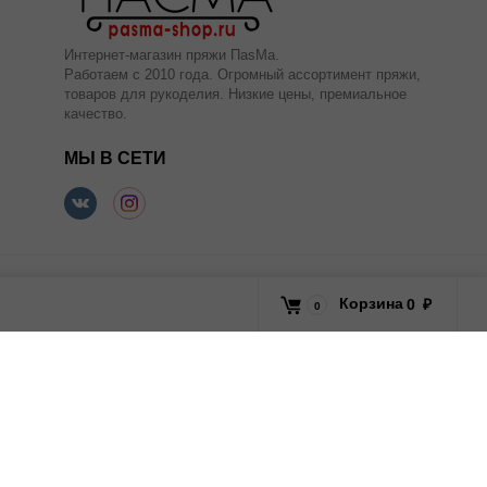
Интернет-магазин пряжи ПаsМа.
Работаем с 2010 года. Огромный ассортимент пряжи,
товаров для рукоделия. Низкие цены, премиальное
качество.
МЫ В СЕТИ
Корзина
0
₽
0