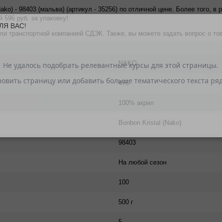
ako) - 98403 (мальва) (артикул - 35256) по отличной цене. Более того, 
 596 руб. за упаковку!
ЛЯ ВАС!
 транспортной компанией СДЭК. Также, вы можете задать вопрос о товар
NAKO
475
100% акрил
Bonbon Kristal (Nako)
98403
На любой сезон
100
500 г
5