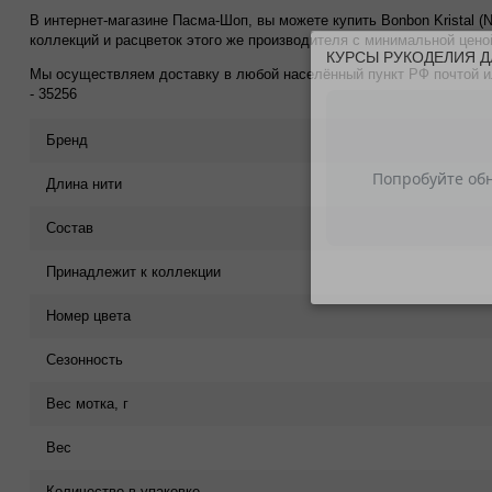
В интернет-магазине Пасма-Шоп, вы можете купить Bonbon Kristal (N
коллекций и расцветок этого же производителя с минимальной ценой
КУРСЫ РУКОДЕЛИЯ Д
Мы осуществляем доставку в любой населённый пункт РФ почтой или
- 35256
Бренд
Длина нити
Состав
Принадлежит к коллекции
Номер цвета
Сезонность
Вес мотка, г
Вес
Количество в упаковке