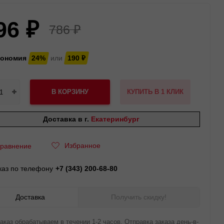
96
₽
786
₽
кономия
24%
или
190
₽
В КОРЗИНУ
КУПИТЬ В 1 КЛИК
Доставка в г.
Екатеринбург
Избранное
равнение
каз по телефону
+7 (343) 200-68-80
Доставка
Получить скидку!
аказ обрабатываем в течении 1-2 часов. Отправка заказа день-в-