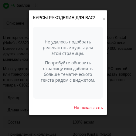
+6
баллов
?
КУРСЫ РУКОДЕЛИЯ ДЛЯ ВАС!
×
Описание
Отзывы
В интернет-магазине Пасма-Шоп, вы можете купить Bonbon Kristal
(Nako) - 98320 (св.персиковый) (артикул - 61023) по отличной цене.
Более того, в разделе "Пряжа Nako" имеется порядка 50 000 товаров
других коллекций и расцветок этого же производителя с
минимальной ценой 596 руб. за упаковку!
Мы осуществляем доставку в любой населённый пункт РФ почтой
или транспортной компанией СДЭК. Также, вы можете задать вопрос
о товаре по телефону +7 (343) 200-68-80, назвав артикул данного
товара - 61023
Бренд
NAKO
Не показывать
Длина нити
475
Состав
100% акрил
Принадлежит к коллекции
Bonbon Kristal (Nako)