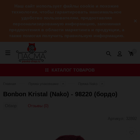
Наш сайт использует файлы cookie и похожие
технологии, чтобы гарантировать максимальное
удобство пользователям, предоставляя
персонализированную информацию, запоминая
предпочтения в области маркетинга и продукции, а
также помогая получить правильную информацию.
0
КАТАЛОГ ТОВАРОВ
Главная
Пряжа упаковками
Пряжа Nako
Bonbon Kristal (Nako) - 98220 (бордо)
Отзывы (0)
Обзор
Артикул:
32892
Добав
в