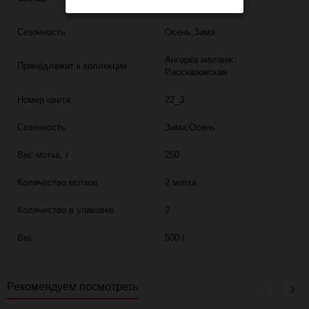
5% акрил
Сезонность
Осень;Зима
Ангорка меланж
Принадлежит к коллекции
Рассказовская
Номер цвета
22_3
Сезонность
Зима;Осень
Вес мотка, г
250
Количество мотков
2 мотка
Количество в упаковке
2
Вес
500 г
Рекомендуем посмотреть