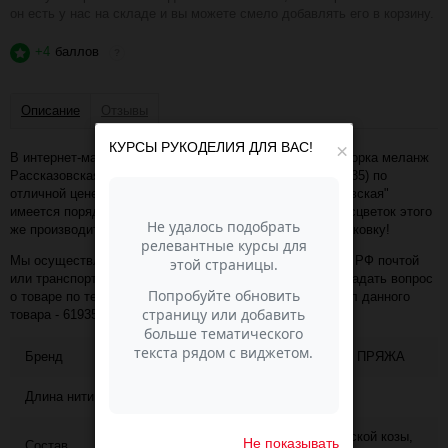
он есть у нас на складе и вы можете смело добавлять его в корзину.
+4
баллов
?
Описание
Отзывы
КУРСЫ РУКОДЕЛИЯ ДЛЯ ВАС!
×
В интернет-магазине Пасма-Шоп, вы можете купить Ангорка меланж
Рассказовская - 22_3 (черн-белый-пепел) (артикул - 61935) по
отличной цене. Более того, в разделе "Пряжа Рассказовская"
имеется порядка 50 000 товаров других коллекций и расцветок этого
же производителя с минимальной ценой 442 руб. за упаковку!
Мы осуществляем доставку в любой населённый пункт РФ почтой
или транспортной компанией СДЭК. Также, вы можете задать вопрос
о товаре по телефону +7 (343) 200-68-80, назвав артикул данного
товара - 61935
Бренд
РАССКАЗОВСКАЯ ПРЯЖА
Длина нити
700
95% шерсть ангорской козы,
Не показывать
Состав