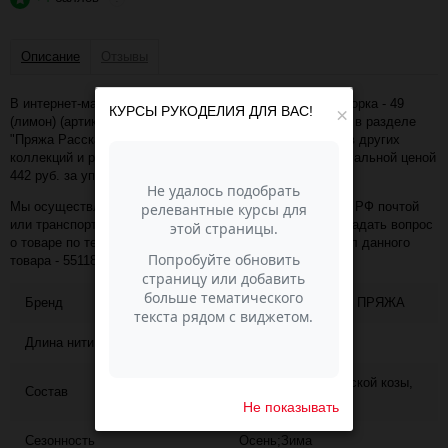
Описание
Отзывы
В интернет-магазине Пасма-Шоп, вы можете купить Ангорка - 49
КУРСЫ РУКОДЕЛИЯ ДЛЯ ВАС!
×
(лимон) (артикул - 55118) по отличной цене. Более того, в разделе
"Пряжа Рассказовская" имеется порядка 50 000 товаров других
коллекций и расцветок этого же производителя с минимальной ценой
442 руб. за упаковку!
Мы осуществляем доставку в любой населённый пункт РФ почтой
или транспортной компанией СДЭК. Также, вы можете задать вопрос
о товаре по телефону +7 (343) 200-68-80, назвав артикул данного
товара - 55118
Бренд
РАССКАЗОВСКАЯ ПРЯЖА
Длина нити
700
95% шерсть ангорской козы,
Состав
5% акрил
Не показывать
Сезонность
Осень;Зима