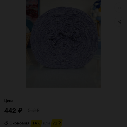
избра
Добав
к
сравн
Цена
442
₽
513
₽
Экономия
14%
или
71
₽