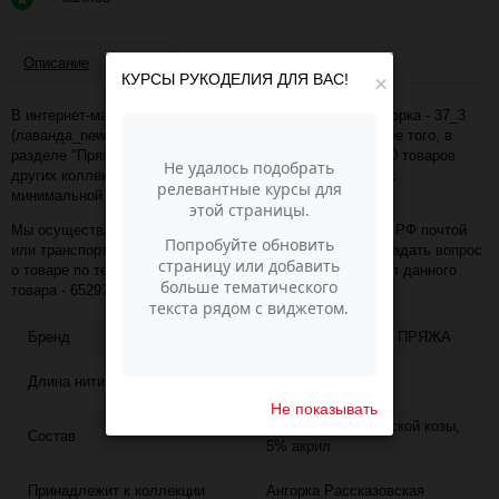
Описание
Отзывы
КУРСЫ РУКОДЕЛИЯ ДЛЯ ВАС!
×
В интернет-магазине Пасма-Шоп, вы можете купить Ангорка - 37_3
(лаванда_new) (артикул - 65297) по отличной цене. Более того, в
разделе "Пряжа Рассказовская" имеется порядка 50 000 товаров
других коллекций и расцветок этого же производителя с
минимальной ценой 442 руб. за упаковку!
Мы осуществляем доставку в любой населённый пункт РФ почтой
или транспортной компанией СДЭК. Также, вы можете задать вопрос
о товаре по телефону +7 (343) 200-68-80, назвав артикул данного
товара - 65297
Бренд
РАССКАЗОВСКАЯ ПРЯЖА
Длина нити
700
Не показывать
95% шерсть ангорской козы,
Состав
5% акрил
Принадлежит к коллекции
Ангорка Рассказовская