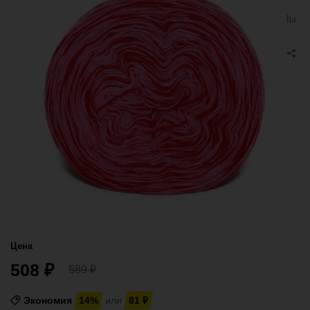
избра
Добав
к
сравн
Цена
508
₽
589
₽
Экономия
14%
или
81
₽