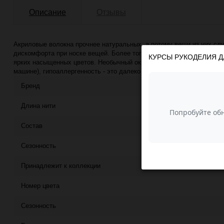
Описание
Отзывы
Акриловые волокна прочнее натуральных, а потому вещи из них слу
дискомфорта при носке вещей. Более того акриловое волокно идеа
КУРСЫ РУКОДЕЛИЯ Д
ярких насыщенных цветов. Необычный окрас нити поможет Вам связ
машине), гипоаллергенность - это далеко не все достоинства этой 
Бренд
Длина нити
Состав
Сезонность
Принадлежит к коллекции
Номер цвета
Сезонность