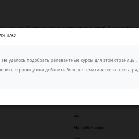
жат дольше. Изделия из акрила хорошо держат форму. И несмотря на то
льно для окрашивания, поэтому Рассказовский акрил имеет такую широк
ЛЯ ВАС!
ать оригинальную, неповторимую вещь. Мягкость акрила, универсальнос
пряжи. Идеально подходит для детей и взрослых.
РАССКАЗОВСКАЯ ПРЯЖА
750
100% акрил
На любой сезон
Акрил меланж (Рассказовская)
22
На любой сезон