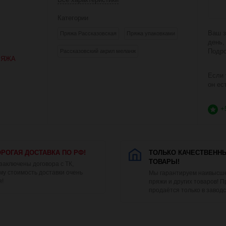
Категории
Ваш з
Пряжа Рассказовская
Пряжа упаковками
день,
Подро
Рассказовский акрил меланж
РЯЖА
Если 
он ес
+
РОГАЯ ДОСТАВКА ПО РФ!
ТОЛЬКО КАЧЕСТВЕНН
ТОВАРЫ!
 заключены договора с ТК,
му стоимость доставки очень
Мы гарантируем наивысше
я!
пряжи и других товаров! 
продаётся только в заводс