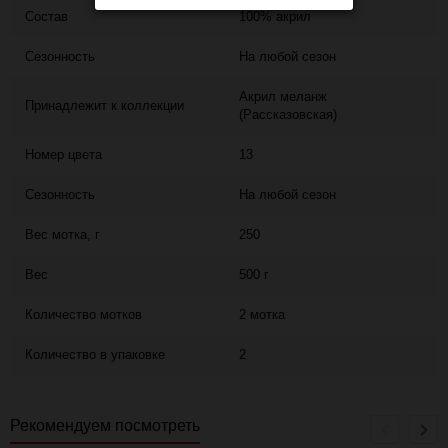
Состав
100% акрил
Сезонность
На любой сезон
Акрил меланж
Принадлежит к коллекции
(Рассказовская)
Номер цвета
13
Сезонность
На любой сезон
Вес мотка, г
250
Вес
500 г
Количество мотков
2 мотка
Количество в упаковке
2
Рекомендуем посмотреть