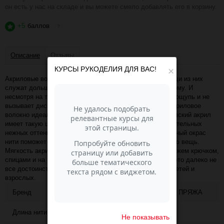
он есть у нас на складе и вы можете смело добавлять его в корзину.
+5
баллов
?
Описание
Отзывы
КУРСЫ РУКОДЕЛИЯ ДЛЯ ВАС!
×
Акриловые волокна прочнее натуральных, а потому вещи из них
служат дольше. Изделия из акрила хорошо держат форму. И
несмотря на то что акрил — синтетика, он приятный на ощупь и не
вызывает дискомфорта при носке вещей. Более того акриловое
волокно идеально для окрашивания, поэтому Рассказовский акрил
имеет такую широкую и яркую цветовую палитру от пастельных
нежных оттенков до ярких насыщенных цветов. Необычный окрас
нити поможет Вам связать оригинальную, неповторимую вещь.
Мягкость акрила, универсальность в использовании (вяжем крючком,
спицами и на вязальной машине), гипоаллергенность - это далеко не
все достоинства этой пряжи. Идеально подходит для детей и
взрослых.
Бренд
РАССКАЗОВСКАЯ ПРЯЖА
Длина нити
750
Не показывать