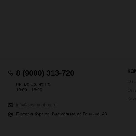
КО
8 (9000) 313-720
О н
Пн, Вт, Ср, Чт, Пт.
10:00—18:00
Отз
Кон
info@pasma-shop.ru
Екатеринбург, ул. Вильгельма де Геннина, 43