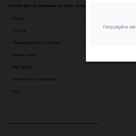
Состав цветов упаковки ассорти, можно уточнить у менеджера.
Бренд
Состав
Принадлежит к коллекции
Номер цвета
Вес мотка, г
Количество в упаковке
Вес
Рекомендуем посмотреть