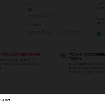
день,
Вес
Подро
400 г
Все характеристики
Если 
он ес
Категории
Кисловодский акрил
Пряжа упаковками
+
РОГАЯ ДОСТАВКА ПО РФ!
ТОЛЬКО КАЧЕСТВЕНН
ТОВАРЫ!
 заключены договора с ТК,
му стоимость доставки очень
Мы гарантируем наивысше
я!
пряжи и других товаров! 
продаётся только в заводс
ЛЯ ВАС!