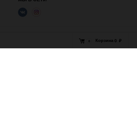
Корзина
0
₽
0
 popupBackgroundOpacity: '', modalBackgroundColor: '',
countDisplaySession: '', secondsShow: '4', showSpecificPage: '',