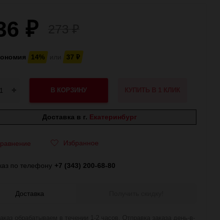
36
₽
273
₽
кономия
14%
или
37
₽
В КОРЗИНУ
КУПИТЬ В 1 КЛИК
Доставка в г.
Екатеринбург
Избранное
равнение
каз по телефону
+7 (343) 200-68-80
Доставка
Получить скидку!
аказ обрабатываем в течении 1-2 часов. Отправка заказа день-в-