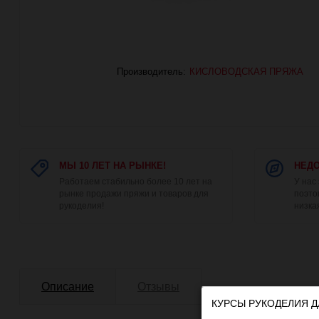
Производитель:
КИСЛОВОДСКАЯ ПРЯЖА
МЫ 10 ЛЕТ НА РЫНКЕ!
НЕДО
Работаем стабильно более 10 лет на
У нас
рынке продажи пряжи и товаров для
поэто
рукоделия!
низка
Описание
Отзывы
КУРСЫ РУКОДЕЛИЯ Д