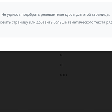
КИСЛОВОДСКАЯ ПРЯЖА
100% акрил
Акрил Кисловодск
001
40
10
400 г