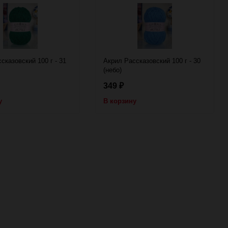
сказовский 100 г - 31
Акрил Рассказовский 100 г - 30
(небо)
349
₽
у
В корзину