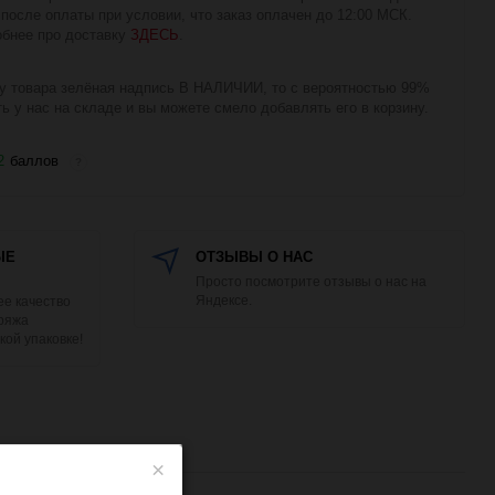
 после оплаты при условии, что заказ оплачен до 12:00 МСК.
бнее про доставку
ЗДЕСЬ
.
у товара зелёная надпись В НАЛИЧИИ, то с вероятностью 99%
ть у нас на складе и вы можете смело добавлять его в корзину.
2
баллов
?
ЫЕ
ОТЗЫВЫ О НАС
Просто посмотрите отзывы о нас на
Яндексе.
е качество
Пряжа
кой упаковке!
×