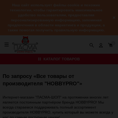
Наш сайт использует файлы cookie и похожие
технологии, чтобы гарантировать максимальное
удобство пользователям, предоставляя
персонализированную информацию, запоминая
предпочтения в области маркетинга и продукции, а
также помогая получить правильную информацию.
0
КАТАЛОГ ТОВАРОВ
По запросу «Все товары от
производителя "HOBBYPRO"»
Интернет-магазин "ПАСМА-ШОП" на протяжении многих лет
является постоянным партнёром бренда HOBBYPRO! Мы
всегда стараемся поддерживать полный ассортимент
производителя HOBBYPRO, купить который вы можете всегда у
нас по самым доступным ценам!