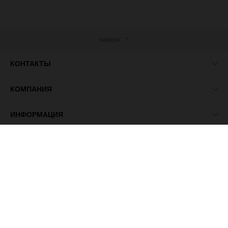
наверх
КОНТАКТЫ
КОМПАНИЯ
ИНФОРМАЦИЯ
МЫ В СЕТИ
© 2026 ПАСМА - универсальный поставщик товаров для
рукоделия.