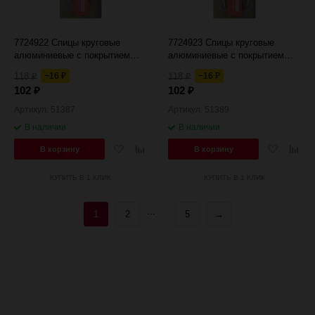
7724922 Спицы круговые
7724923 Спицы круговые
алюминиевые с покрытием
алюминиевые с покрытием
40см, 5,00мм Hobby&Pro
40см, 6,00мм Hobby&Pro
118
−16
118
−16
₽
₽
₽
₽
102
102
₽
₽
Артикул: 51387
Артикул: 51389
В наличии
В наличии
Добавить
Добавить
Добавить
Добав
В корзину
В корзину
в
к
в
к
избранное
сравнению
избранное
сравн
КУПИТЬ В 1 КЛИК
КУПИТЬ В 1 КЛИК
...
1
2
5
→