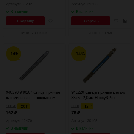
Артикул: 39202
Артикул: 39203
В наличии
В наличии
Добавить
Добавить
Добавить
Добав
В корзину
В корзину
в
к
в
к
избранное
сравнению
избранное
сравн
КУПИТЬ В 1 КЛИК
КУПИТЬ В 1 КЛИК
−14%
−14%
940270/940207 Спицы прямые
941220 Спицы прямые металл
алюминиевые с покрытием
35см, 2,0мм Hobby&Pro
35см, 7,0мм Hobby&Pro
188
−26
88
−12
₽
₽
₽
₽
162
76
₽
₽
Артикул: 42470
Артикул: 39195
В наличии
В наличии