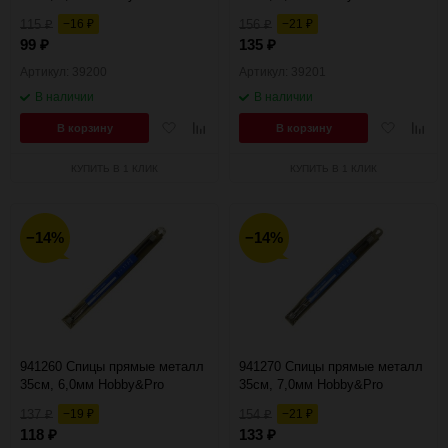
115
−16
156
−21
₽
₽
₽
₽
99
135
₽
₽
Артикул: 39200
Артикул: 39201
В наличии
В наличии
Добавить
Добавить
Добавить
Добав
В корзину
В корзину
в
к
в
к
избранное
сравнению
избранное
сравн
КУПИТЬ В 1 КЛИК
КУПИТЬ В 1 КЛИК
−14%
−14%
941260 Спицы прямые металл
941270 Спицы прямые металл
35см, 6,0мм Hobby&Pro
35см, 7,0мм Hobby&Pro
137
−19
154
−21
₽
₽
₽
₽
118
133
₽
₽