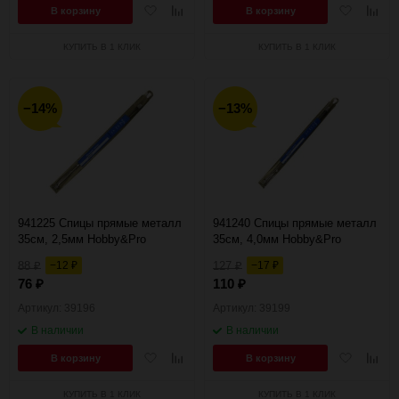
Добавить
Добавить
Добавить
Добав
В корзину
В корзину
в
к
в
к
избранное
сравнению
избранное
сравн
КУПИТЬ В 1 КЛИК
КУПИТЬ В 1 КЛИК
−14%
−13%
941225 Спицы прямые металл
941240 Спицы прямые металл
35см, 2,5мм Hobby&Pro
35см, 4,0мм Hobby&Pro
88
−12
127
−17
₽
₽
₽
₽
76
110
₽
₽
Артикул: 39196
Артикул: 39199
В наличии
В наличии
Добавить
Добавить
Добавить
Добав
В корзину
В корзину
в
к
в
к
избранное
сравнению
избранное
сравн
КУПИТЬ В 1 КЛИК
КУПИТЬ В 1 КЛИК