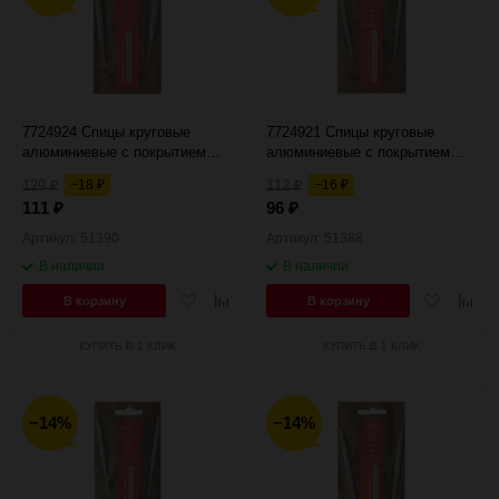
7724924 Спицы круговые
7724921 Спицы круговые
алюминиевые с покрытием
алюминиевые с покрытием
40см, 7,00мм Hobby&Pro
40см, 4,50мм Hobby&Pro
129
−18
112
−16
₽
₽
₽
₽
111
96
₽
₽
Артикул: 51390
Артикул: 51388
В наличии
В наличии
Добавить
Добавить
Добавить
Добав
В корзину
В корзину
в
к
в
к
избранное
сравнению
избранное
сравн
КУПИТЬ В 1 КЛИК
КУПИТЬ В 1 КЛИК
−14%
−14%