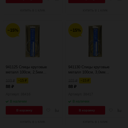
в
к
в
к
избранное
сравнению
избранное
сравн
КУПИТЬ В 1 КЛИК
КУПИТЬ В 1 КЛИК
−15%
−15%
941125 Спицы круговые
941130 Спицы круговые
металл 100см, 2,5мм
металл 100см, 3,0мм
Hobby&Pro
Hobby&Pro
103
−15
103
−15
₽
₽
₽
₽
88
88
₽
₽
Артикул: 38416
Артикул: 38417
В наличии
В наличии
Добавить
Добавить
Добавить
Добав
В корзину
В корзину
в
к
в
к
избранное
сравнению
избранное
сравн
КУПИТЬ В 1 КЛИК
КУПИТЬ В 1 КЛИК