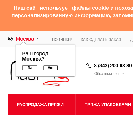
Наш сайт использует файлы cookie и похож
персонализированную информацию, запомина
Москва
НОВИНКИ!
КАК СДЕЛАТЬ ЗАКАЗ
Д
Ваш город
Москва
?
8 (343) 200-68-80
Обратный звонок
РАСПРОДАЖА ПРЯЖИ
ПРЯЖА УПАКОВКАМИ
Пряжа Alize
Крючки вязальные
Пряжа Пехорка
Спицы круговые