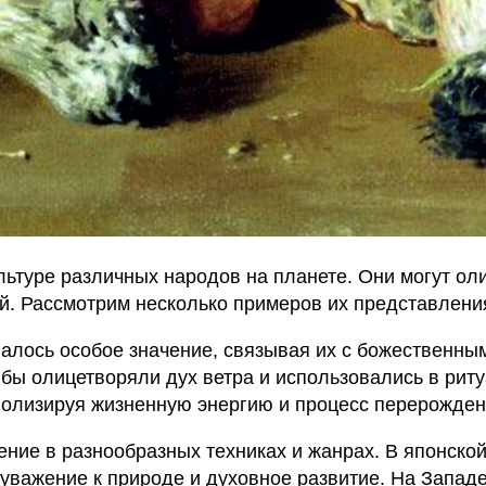
льтуре различных народов на планете. Они могут ол
ей. Рассмотрим несколько примеров их представления
алось особое значение, связывая их с божественны
бы олицетворяли дух ветра и использовались в рит
волизируя жизненную энергию и процесс перерожден
ние в разнообразных техниках и жанрах. В японской 
уважение к природе и духовное развитие. На Западе