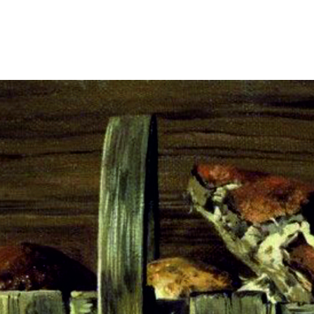
фелтинга
вязания
Рассказовский акрил
Пряжа Троицкая Верблюжья
меланж
шерсть
Пряжа Ангорка колор
Пряжа Троицкая
Рассказовская
Деревенька
Ангорка меланж
Пряжа Троицкая Зимняя
Рассказовская
сказка
Ангорка Рассказовская
Пряжа Троицкая Кроха
пряжа
Пряжа Троицкая Купец
Верблюжий пух
показать еще
Рассказовский
показать еще
Семёновская пряжа
Пряжа Nako