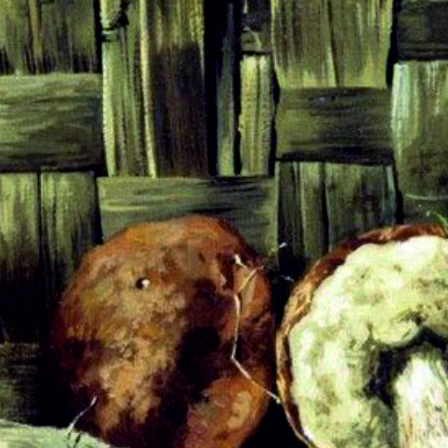
Пряжа Arachna
Кисловодский акрил
Пряжа Malik Hobby
Пряжа с пайетками
Пряжа Seam
Пряжа Bertagna Filati
Пряжа Альпака бэйби люкс
(Сеам)
Пряжа Альпака де Италия
(Сеам)
Пряжа Альпака перуана
(Сеам)
Пряжа Амелиа (Сеам)
Пряжа Ангора фине (Сеам)
показать еще