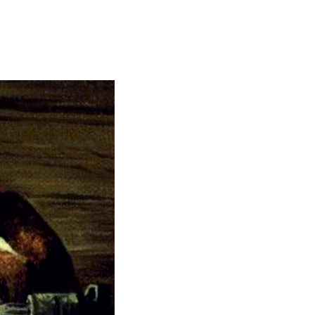
из фанеры
Пряжа BABY ALPACA
Gazzal
Пряжа Baby Alpaca Pure
Color
Пряжа Baby Bamboo Gazzal
Пряжа BABY COTTON
GAZZAL
Пряжа Baby Cotton 205
Gazzal
показать еще
Пряжа Color-City
Пряжа Vita