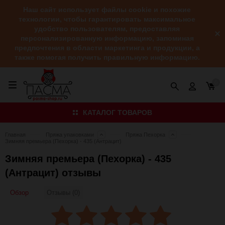
Наш сайт использует файлы cookie и похожие
технологии, чтобы гарантировать максимальное
удобство пользователям, предоставляя
персонализированную информацию, запоминая
предпочтения в области маркетинга и продукции, а
также помогая получить правильную информацию.
0
КАТАЛОГ ТОВАРОВ
Главная
Пряжа упаковками
Пряжа Пехорка
Зимняя премьера (Пехорка) - 435 (Антрацит)
Зимняя премьера (Пехорка) - 435
(Антрацит) отзывы
Обзор
Отзывы (0)