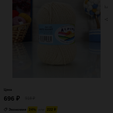
избра
Добав
к
сравн
Цена
696
₽
918
₽
Экономия
24%
или
222
₽