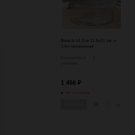
Ваза d-14.2см 11.5х21 см, v-
3.6л прозрачная
Количество в
1
упаковке:
1 456
₽
Нет в наличии
Быстрый
Добавить
Добавить
В КОРЗИНУ
просмотр
в
к
избранное
сравнени