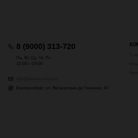
КО
8 (9000) 313-720
О н
Пн, Вт, Ср, Чт, Пт.
10:00—18:00
Отз
Кон
info@pasma-shop.ru
Екатеринбург, ул. Вильгельма де Геннина, 43