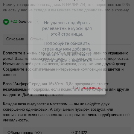
×
Если у товара зелёная надпись В НАЛИЧИИ, то с вероятностью 99%
он есть у нас на складе и вы можете смело добавлять его в корзину.
+22
баллов
?
Описание
Отзывы
Воплотите в жизнь самые смелые дизайнерские идеи по украшению
дома! Ваза из прозрачного стекла — основа для вашего творчества.
Насыпьте в неё цветной песок, камушки, ракушки или другой декор.
Создавайте восхитительные интерьерные композиции из цветов и
зелени.
Ваза "Амфора" средняя 16х30см, 3,8л прозрачная станет
Не показывать
незабываемым подарком, если поместить в неё конфеты или другие
сладости. Дайте волю фантазии!
Каждая ваза выдувается мастером — вы не найдёте двух
совершенно одинаковых. А случайный пузырёк воздуха или
застывшая стеклянная капелька на горлышке лишь подчёркивают её
уникальность.
Объем товара (м3)
0.011322