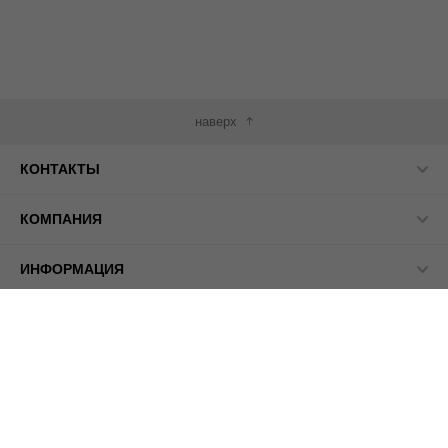
наверх
КОНТАКТЫ
КОМПАНИЯ
ИНФОРМАЦИЯ
МЫ В СЕТИ
© 2026 ПАСМА - универсальный поставщик товаров для
рукоделия.