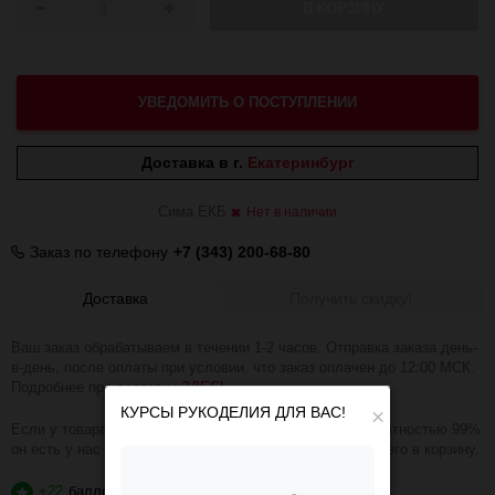
В КОРЗИНУ
УВЕДОМИТЬ О ПОСТУПЛЕНИИ
Доставка в г.
Екатеринбург
Сима ЕКБ
Нет в наличии
Заказ по телефону
+7 (343) 200-68-80
Доставка
Получить скидку!
Ваш заказ обрабатываем в течении 1-2 часов. Отправка заказа день-
в-день, после оплаты при условии, что заказ оплачен до 12:00 МСК.
Подробнее про доставку
ЗДЕСЬ
.
КУРСЫ РУКОДЕЛИЯ ДЛЯ ВАС!
×
Если у товара зелёная надпись В НАЛИЧИИ, то с вероятностью 99%
он есть у нас на складе и вы можете смело добавлять его в корзину.
+22
баллов
?