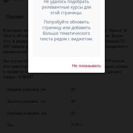
Описание
Отзывы
В интернет-магазине Пасма-Шоп, вы можете купить Ваза "Афина" d-
20см h=40 см, (2031) (артикул - 9780247) по отличной цене. Более
того, в разделе "Вазы для декора флористам" имеется порядка 50
000 товаров других коллекций и расцветок этого же производителя с
минимальной ценой 2 205 руб. за упаковку!
Мы осуществляем доставку в любой населённый пункт РФ почтой
Не показывать
или транспортной компанией СДЭК. Также, вы можете задать вопрос
о товаре по телефону +7 (343) 200-68-80, назвав артикул данного
товара - 9780247
Ширина упаковки, см.
20
Высота упаковки, см.
40
Глубина упаковки, см.
20
Вес
2770 г