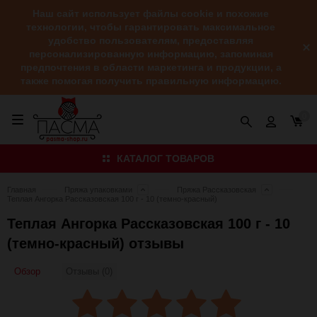
Наш сайт использует файлы cookie и похожие
технологии, чтобы гарантировать максимальное
удобство пользователям, предоставляя
персонализированную информацию, запоминая
предпочтения в области маркетинга и продукции, а
также помогая получить правильную информацию.
0
КАТАЛОГ ТОВАРОВ
Главная
Пряжа упаковками
Пряжа Рассказовская
Теплая Ангорка Рассказовская 100 г - 10 (темно-красный)
Теплая Ангорка Рассказовская 100 г - 10
(темно-красный) отзывы
Обзор
Отзывы (0)