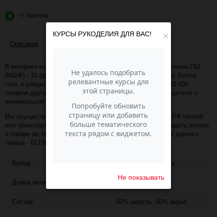
+9
баллов
?
КУРСЫ РУКОДЕЛИЯ ДЛЯ ВАС!
×
Описание
Отзывы
В интернет-магазине Пасма-Шоп, вы можете купить Светлана ПШ
(МШФ) - 10 (фисташк) (артикул - 61739) по отличной цене. Более
того, в разделе "Семёновская пряжа" имеется порядка 50 000
товаров других коллекций и расцветок этого же производителя с
минимальной ценой 909 руб. за упаковку!
Мы осуществляем доставку в любой населённый пункт РФ почтой
или транспортной компанией СДЭК. Также, вы можете задать вопрос
о товаре по телефону +7 (343) 200-68-80, назвав артикул данного
товара - 61739
Бренд
Семеновская пряжа
Не показывать
Длина нити
250
Состав
50% шерсть, 50% акрил