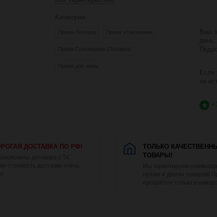
Категории
Ваш з
Пряжа Пехорка
Пряжа упаковками
день,
Подро
Пряжа Сувенирная (Пехорка)
Пряжа для зимы
Если 
он ес
+
РОГАЯ ДОСТАВКА ПО РФ!
ТОЛЬКО КАЧЕСТВЕНН
ТОВАРЫ!
 заключены договора с ТК,
му стоимость доставки очень
Мы гарантируем наивысше
я!
пряжи и других товаров! 
продаётся только в заводс