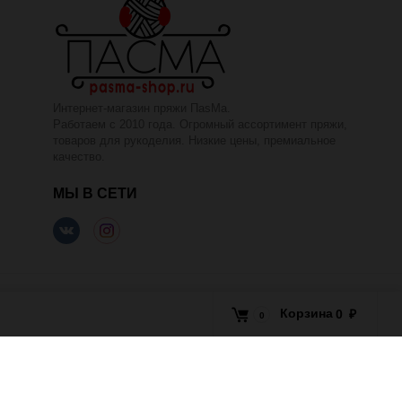
Интернет-магазин пряжи ПаsМа.
Работаем с 2010 года. Огромный ассортимент пряжи,
товаров для рукоделия. Низкие цены, премиальное
качество.
МЫ В СЕТИ
Корзина
0
₽
0