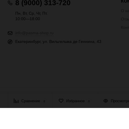
КО
8 (9000) 313-720
О н
Пн, Вт, Ср, Чт, Пт.
10:00—18:00
Отз
Кон
info@pasma-shop.ru
Екатеринбург, ул. Вильгельма де Геннина, 43
© 2026 ПАСМА - универсальный поставщик товаров для рукоде
Сравнение
Избранное
Просмотр
0
0