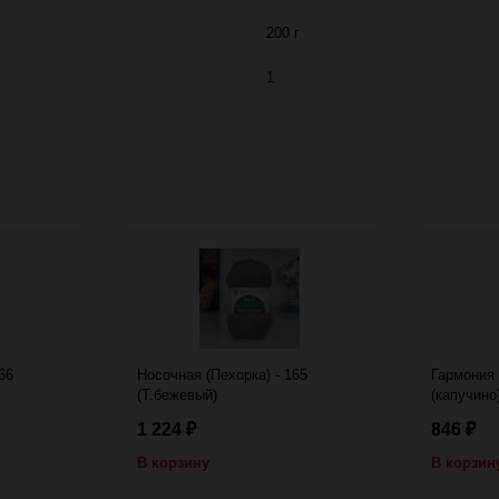
200 г
1
66
Носочная (Пехорка) - 165
Гармония 
(Т.бежевый)
(капучино
1 224
846
₽
₽
В корзину
В корзин