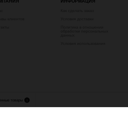
МПАНИЯ
ИНФОРМАЦИЯ
ас
Как сделать заказ
ывы клиентов
Условия доставки
такты
Политика в отношении
обработки персональных
данных
Условия использования
лия.
енные товары
1