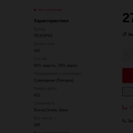
Нет в наличии
2
Характеристики
Бренд
Э
ПЕХОРКА
Длина нити
160
Состав
50% шерсть, 50% акрил
Принадлежит к коллекции
Сувенирная (Пехорка)
Номер цвета
431
Сезонность
С
Весна;Осень;Зима
Вес мотка, г
За
200
Все характеристики