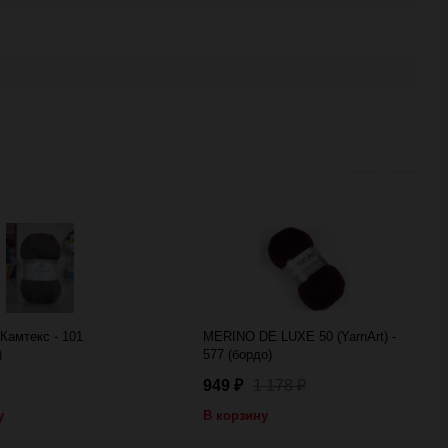
Камтекс - 101
MERINO DE LUXE 50 (YarnArt) -
)
577 (бордо)
949
1 178
₽
₽
у
В корзину