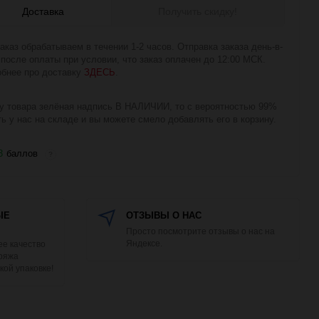
Доставка
Получить скидку!
аказ обрабатываем в течении 1-2 часов. Отправка заказа день-в-
 после оплаты при условии, что заказ оплачен до 12:00 МСК.
бнее про доставку
ЗДЕСЬ
.
у товара зелёная надпись В НАЛИЧИИ, то с вероятностью 99%
ть у нас на складе и вы можете смело добавлять его в корзину.
3
баллов
?
ЫЕ
ОТЗЫВЫ О НАС
Просто посмотрите отзывы о нас на
Яндексе.
е качество
Пряжа
кой упаковке!