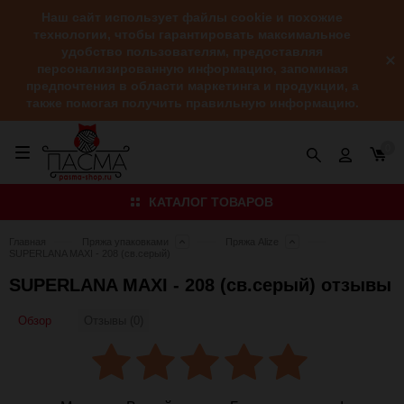
Наш сайт использует файлы cookie и похожие
технологии, чтобы гарантировать максимальное
удобство пользователям, предоставляя
персонализированную информацию, запоминая
предпочтения в области маркетинга и продукции, а
также помогая получить правильную информацию.
0
КАТАЛОГ ТОВАРОВ
Главная
Пряжа упаковками
Пряжа Alize
SUPERLANA MAXI - 208 (св.серый)
SUPERLANA MAXI - 208 (св.серый) отзывы
Обзор
Отзывы (0)