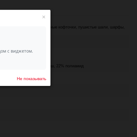
×
ежные вещи, такие как: ажурные кофточки, пушистые шали, шарфы,
ериносовая шерсть супервош, 22% полиамид
Не показывать