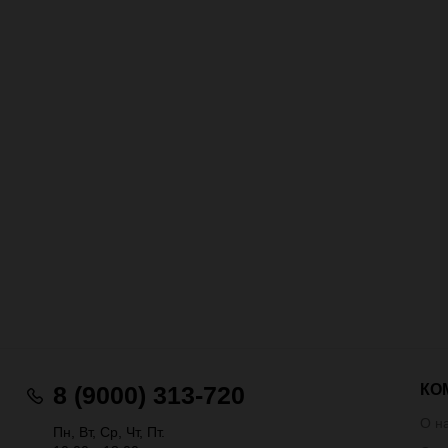
КО
8 (9000) 313-720
О н
Пн, Вт, Ср, Чт, Пт.