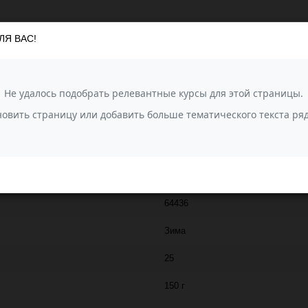
ЛЯ ВАС!
гкая и нежная, хорошо пушится, из неё получаются очень красивые и н
иятные в эксплуатации.
Gazzal
237
47% супер кидмохер, 31% тонк.м
SUPER KID MOHAIR (Gazzal)
64436
Зима
25
150 г