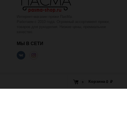
Интернет-магазин пряжи ПаsМа.
Работаем с 2010 года. Огромный ассортимент пряжи,
товаров для рукоделия. Низкие цены, премиальное
качество.
МЫ В СЕТИ
Корзина
0
₽
0