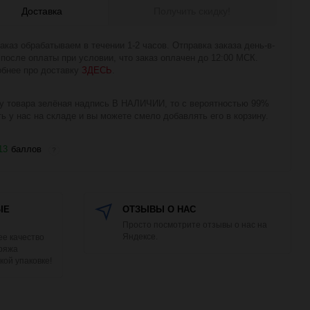
Доставка
Получить скидку!
аказ обрабатываем в течении 1-2 часов. Отправка заказа день-в-
 после оплаты при условии, что заказ оплачен до 12:00 МСК.
бнее про доставку
ЗДЕСЬ
.
у товара зелёная надпись В НАЛИЧИИ, то с вероятностью 99%
ть у нас на складе и вы можете смело добавлять его в корзину.
13
баллов
?
ЫЕ
ОТЗЫВЫ О НАС
Просто посмотрите отзывы о нас на
Яндексе.
е качество
Пряжа
кой упаковке!