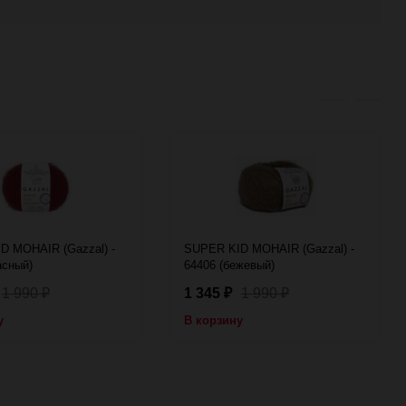
D MOHAIR (Gazzal) -
SUPER KID MOHAIR (Gazzal) -
асный)
64406 (бежевый)
1 990
1 345
1 990
₽
₽
₽
у
В корзину