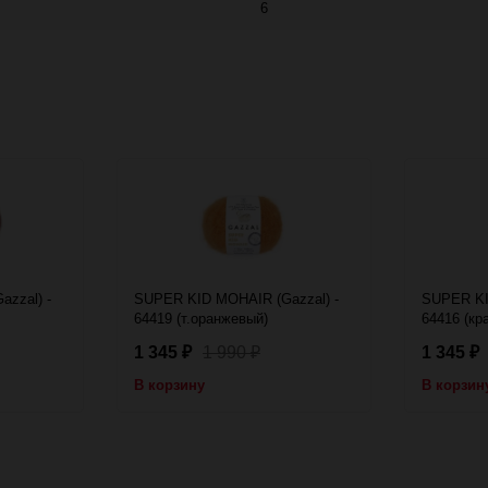
6
zzal) -
SUPER KID MOHAIR (Gazzal) -
SUPER KI
64419 (т.оранжевый)
64416 (кр
1 345
1 990
1 345
₽
₽
₽
В корзину
В корзин