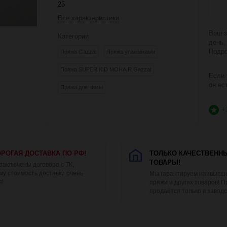
25
Все характеристики
Ваш з
Категории
день,
Подро
Пряжа Gazzal
Пряжа упаковками
Пряжа SUPER KID MOHAIR Gazzal
Если 
он ес
Пряжа для зимы
+
РОГАЯ ДОСТАВКА ПО РФ!
ТОЛЬКО КАЧЕСТВЕНН
ТОВАРЫ!
 заключены договора с ТК,
му стоимость доставки очень
Мы гарантируем наивысше
я!
пряжи и других товаров! 
продаётся только в заводс