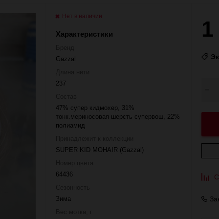
Нет в наличии
1
Характеристики
Бренд
Э
Gazzal
Длина нити
237
Состав
47% супер кидмохер, 31%
тонк.мериносовая шерсть супервош, 22%
полиамид
Принадлежит к коллекции
SUPER KID MOHAIR (Gazzal)
Номер цвета
64436
С
Сезонность
Зима
За
Вес мотка, г