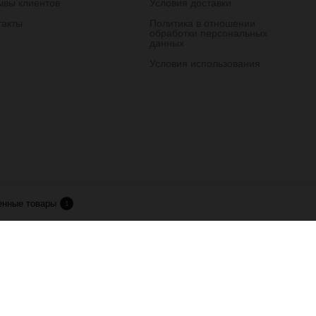
ывы клиентов
Условия доставки
такты
Политика в отношении
обработки персональных
данных
Условия использования
лия.
енные товары
1