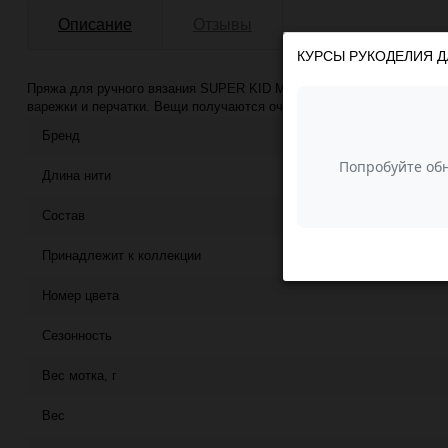
Описание
Отзывы
КУРСЫ РУКОДЕЛИЯ Д
Пряжа для ручного вязания SUPER KID MOHAIR (Gazzal) - очень ле
варежки и перчатки. Вещи получаются очень воздушные и очень пр
Бренд
Длина нити
Состав
Принадлежит к коллекции
Номер цвета
Сезонность
Вес мотка, г
Вес