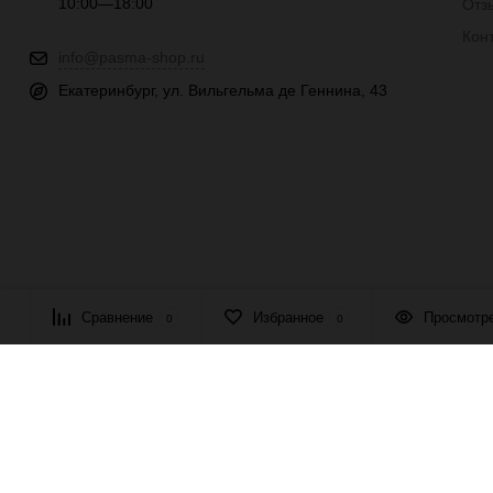
10:00—18:00
Отз
Кон
info@pasma-shop.ru
Екатеринбург, ул. Вильгельма де Геннина, 43
© 2026 ПАСМА - универсальный поставщик товаров для рукоде
Сравнение
Избранное
Просмотр
0
0