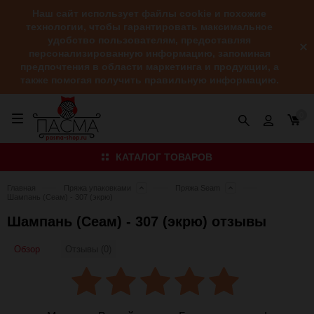
Наш сайт использует файлы cookie и похожие
технологии, чтобы гарантировать максимальное
удобство пользователям, предоставляя
персонализированную информацию, запоминая
предпочтения в области маркетинга и продукции, а
также помогая получить правильную информацию.
0
КАТАЛОГ ТОВАРОВ
Главная
Пряжа упаковками
Пряжа Seam
Шампань (Сеам) - 307 (экрю)
Шампань (Сеам) - 307 (экрю) отзывы
Обзор
Отзывы (0)