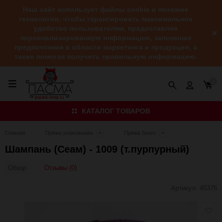
Наш сайт использует файлы cookie и похожие
технологии, чтобы гарантировать максимальное
удобство пользователям, предоставляя
персонализированную информацию, запоминая
предпочтения в области маркетинга и продукции, а
также помогая получить правильную информацию.
0
КАТАЛОГ ТОВАРОВ
Главная
Пряжа упаковками
Пряжа Seam
Шампань (Сеам) - 1009 (т.пурпурный)
Отзывы (0)
Обзор
Артикул:
45376
Добав
в