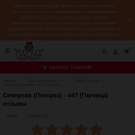
Наш сайт использует файлы cookie и похожие
технологии, чтобы гарантировать максимальное
удобство пользователям, предоставляя
персонализированную информацию, запоминая
предпочтения в области маркетинга и продукции, а
также помогая получить правильную информацию.
0
КАТАЛОГ ТОВАРОВ
Главная
Пряжа упаковками
Пряжа Пехорка
Северная (Пехорка) - 447 (Горчица)
Северная (Пехорка) - 447 (Горчица)
отзывы
Обзор
Отзывы (0)