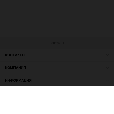
наверх
КОНТАКТЫ
КОМПАНИЯ
ИНФОРМАЦИЯ
МЫ В СЕТИ
© 2026 ПАСМА - универсальный поставщик товаров для
рукоделия.