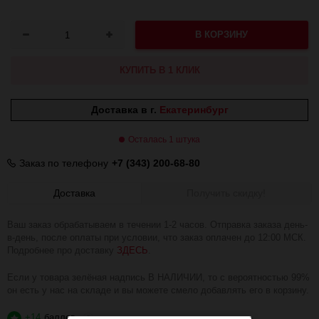
В КОРЗИНУ
КУПИТЬ В 1 КЛИК
Доставка в г.
Екатеринбург
Осталась 1 штука
Заказ по телефону
+7 (343) 200-68-80
Доставка
Получить скидку!
Ваш заказ обрабатываем в течении 1-2 часов. Отправка заказа день-
в-день, после оплаты при условии, что заказ оплачен до 12:00 МСК.
Подробнее про доставку
ЗДЕСЬ
.
Если у товара зелёная надпись В НАЛИЧИИ, то с вероятностью 99%
он есть у нас на складе и вы можете смело добавлять его в корзину.
+14
баллов
?