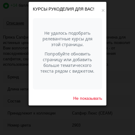
+14
баллов
?
КУРСЫ РУКОДЕЛИЯ ДЛЯ ВАС!
×
Описание
Отзывы
Пряжа Сапфир - изысканный вискозный шелк - предназначена для
истинных ценителей красоты. Струящаяся, невесомая нить позволит
Вам воплотить в жизнь любые, самые смелые фантазии - от
повседневной одежды до вечернего наряда; от изготовления
салфеток, скатертей и других аксессуаров для дома до
использования данной нити в вышивке, аппликации, и пр.
Бренд
Seam
Длина нити
500
Не показывать
Состав
100% вискоза
Принадлежит к коллекции
Сапфир Люкс (CEAM)
Номер цвета
2903