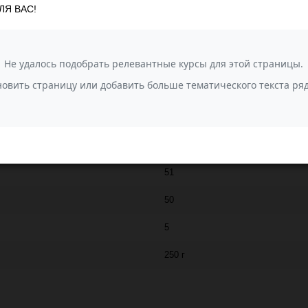
ЛЯ ВАС!
200
100% полипропилен
Рукодельница "250 гр."
51
50
5
250 г