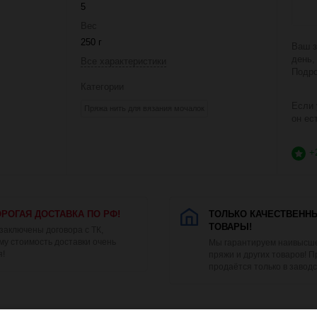
5
Вес
250 г
Ваш з
день,
Все характеристики
Подро
Категории
Если 
Пряжа нить для вязания мочалок
он ес
+
РОГАЯ ДОСТАВКА ПО РФ!
ТОЛЬКО КАЧЕСТВЕНН
ТОВАРЫ!
 заключены договора с ТК,
му стоимость доставки очень
Мы гарантируем наивысше
я!
пряжи и других товаров! 
продаётся только в заводс