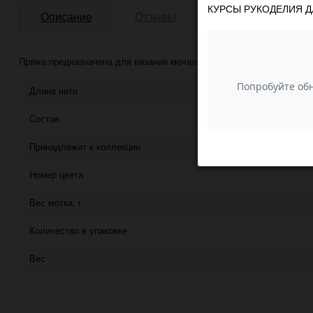
КУРСЫ РУКОДЕЛИЯ Д
Описание
Отзывы
Пряжа предназначена для вязания мочалок, пляжных сумок
Длина нити
Состав
Принадлежит к коллекции
Номер цвета
Вес мотка, г
Количество в упаковке
Вес