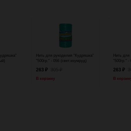
Кудряшка"
Нить для рукоделия "Кудряшка"
Нить для
ый)
"500гр." - 056 (свет.изумруд)
"500гр." -
263
305
263
3
₽
₽
₽
В корзину
В корзин