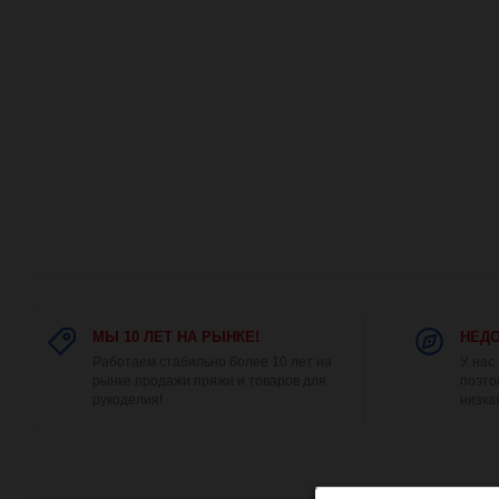
МЫ 10 ЛЕТ НА РЫНКЕ!
НЕДО
Работаем стабильно более 10 лет на
У нас
рынке продажи пряжи и товаров для
поэто
рукоделия!
низка