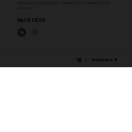
товаров для рукоделия. Низкие цены, премиальное
качество.
МЫ В СЕТИ
Корзина
0
₽
0