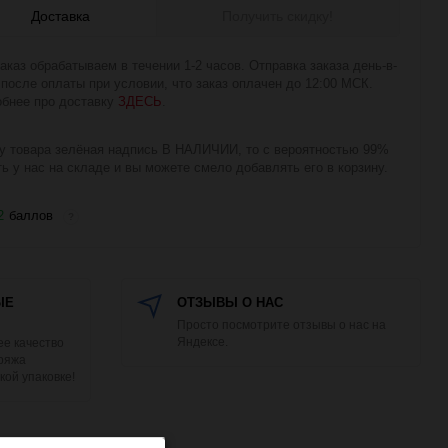
Доставка
Получить скидку!
аказ обрабатываем в течении 1-2 часов. Отправка заказа день-в-
 после оплаты при условии, что заказ оплачен до 12:00 МСК.
бнее про доставку
ЗДЕСЬ
.
у товара зелёная надпись В НАЛИЧИИ, то с вероятностью 99%
ть у нас на складе и вы можете смело добавлять его в корзину.
2
баллов
?
ЫЕ
ОТЗЫВЫ О НАС
Просто посмотрите отзывы о нас на
Яндексе.
е качество
Пряжа
кой упаковке!