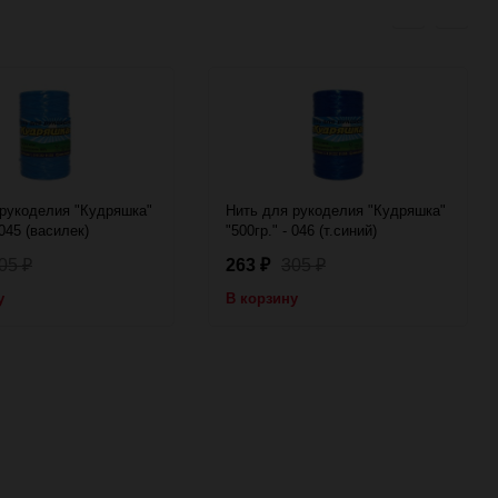
 рукоделия "Кудряшка"
Нить для рукоделия "Кудряшка"
 045 (василек)
"500гр." - 046 (т.синий)
05
263
305
₽
₽
₽
у
В корзину