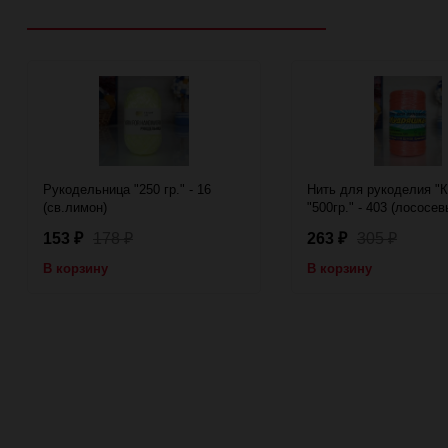
Рекомендуем посмотреть
Рукодельница "250 гр." - 16
Нить для рукоделия "
(св.лимон)
"500гр." - 403 (лососев
153
178
263
305
₽
₽
₽
₽
В корзину
В корзину