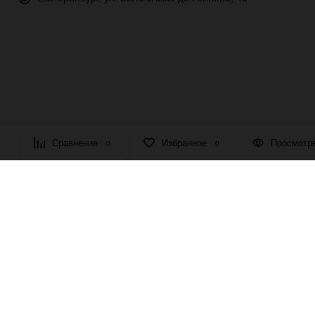
© 2026 ПАСМА - универсальный поставщик товаров для рукоде
Сравнение
Избранное
Просмотр
0
0