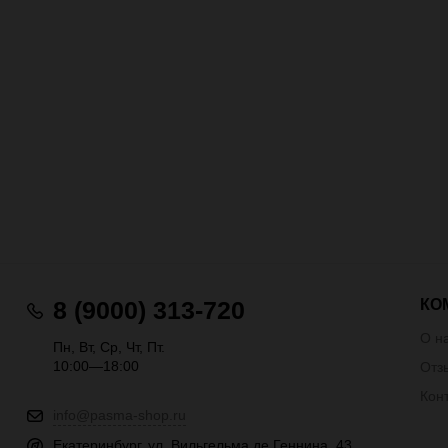
КО
8 (9000) 313-720
О н
Пн, Вт, Ср, Чт, Пт.
10:00—18:00
Отз
Кон
info@pasma-shop.ru
Екатеринбург, ул. Вильгельма де Геннина, 43