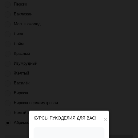
Персик
Баклажан
Мол. шоколад
Лиса
Лайм
Красный
Изумрудный
Жёлтый
Василёк
Бирюза
Бирюза перламутровая
Белый матовый
КУРСЫ РУКОДЕЛИЯ ДЛЯ ВАС!
×
Абрикос