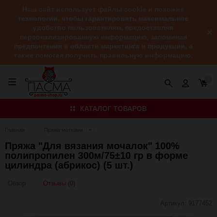
Наш сайт использует файлы cookie и похожие
технологии, чтобы гарантировать максимальное
удобство пользователям, предоставляя
персонализированную информацию, запоминая
предпочтения в области маркетинга и продукции, а
также помогая получить правильную информацию.
0
КАТАЛОГ ТОВАРОВ
Главная
Пряжа мотками
Пряжа "Для вязания мочалок" 100%
полипропилен 300м/75±10 гр в форме
цилиндра (абрикос) (5 шт.)
Отзывы (0)
Обзор
Артикул:
9177452