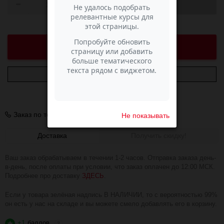
В КОРЗИНУ
УВЕДОМИТЬ О ПОСТУПЛЕНИИ
Доставка в г.
Екатеринбург
Сима ЕКБ
Нет в наличии
Заказ по телефону
+7 (343) 200-68-80
Не показывать
Доставка
Получить скидку!
Ваш заказ обрабатываем в течении 1-2 часов. Отправка заказа день-
в-день, после оплаты при условии, что заказ оплачен до 12:00 МСК.
Подробнее про доставку
ЗДЕСЬ
.
Если у товара зелёная надпись В НАЛИЧИИ, то с вероятностью 99%
он есть у нас на складе и вы можете смело добавлять его в корзину.
+1
баллов
?