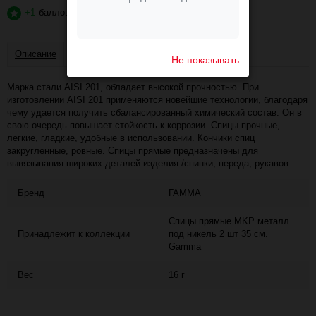
+1
баллов
?
Описание
Отзывы
Не показывать
Марка стали AISI 201, обладает высокой прочностью. При
изготовлении AISI 201 применяются новейшие технологии, благодаря
чему удается получить сбалансированный химический состав. Он в
свою очередь повышает стойкость к коррозии. Спицы прочные,
легкие, гладкие, удобные в использовании. Кончики спиц
закругленные, ровные. Спицы прямые предназначены для
вывязывания широких деталей изделия /спинки, переда, рукавов.
Бренд
ГАММА
Спицы прямые MKP металл
Принадлежит к коллекции
под никель 2 шт 35 см.
Gamma
Вес
16 г