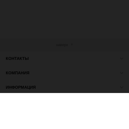
наверх
КОНТАКТЫ
КОМПАНИЯ
ИНФОРМАЦИЯ
МЫ В СЕТИ
© 2026 ПАСМА - универсальный поставщик товаров для
рукоделия.