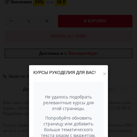
Экономия
24%
или
36
₽
В КОРЗИНУ
КУПИТЬ В 1 КЛИК
Доставка в г.
Екатеринбург
В наличии
КУРСЫ РУКОДЕЛИЯ ДЛЯ ВАС!
×
Заказ по телефону
+7 (343) 200-68-80
Доставка
Получить скидку!
Ваш заказ обрабатываем в течении 1-2 часов. Отправка заказа день-
в-день, после оплаты при условии, что заказ оплачен до 12:00 МСК.
Подробнее про доставку
ЗДЕСЬ
.
Если у товара зелёная надпись В НАЛИЧИИ, то с вероятностью 99%
он есть у нас на складе и вы можете смело добавлять его в корзину.