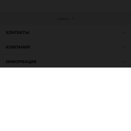
наверх
КОНТАКТЫ
КОМПАНИЯ
ИНФОРМАЦИЯ
МЫ В СЕТИ
© 2026 ПАСМА - универсальный поставщик товаров для
рукоделия.