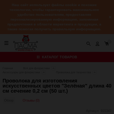
Наш сайт использует файлы cookie и похожие
технологии, чтобы гарантировать максимальное
удобство пользователям, предоставляя
персонализированную информацию, запоминая
предпочтения в области маркетинга и продукции, а
также помогая получить правильную информацию.
0
КАТАЛОГ ТОВАРОВ
Главная
Всё для флористики
Аксессуары для флористики
Проволока для творчества
Проволока для изготовления
искусственных цветов "Зелёная" длина 40
см сечение 0,2 см (50 шт.)
Отзывы (0)
Обзор
Артикул:
915347