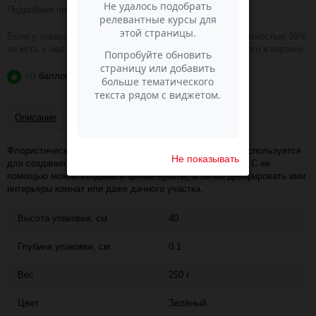
Подробнее про доставку
ЗДЕСЬ
.
Если у товара зелёная надпись В НАЛИЧИИ, то с вероятностью 99%
он есть у нас на складе и вы можете смело добавлять его в корзину.
+0
баллов
?
Описание
Отзывы
Флористическая проволока для изготовления цветов. Используется
Не показывать
для создания стеблей различных миленьких цветочков. С ее
помощью можно создавать целые букеты, а затем декорировать ими
интерьеры комнат или даже дачного участка.
Высота упаковки, см.
40
Глубина упаковки, см.
0.1
Вес
250 г
Цвет
Зелёный