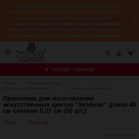
Наш сайт использует файлы cookie и похожие
технологии, чтобы гарантировать максимальное
удобство пользователям, предоставляя
персонализированную информацию, запоминая
предпочтения в области маркетинга и продукции, а
также помогая получить правильную информацию.
0
КАТАЛОГ ТОВАРОВ
Главная
Всё для флористики
Аксессуары для флористики
Проволока для творчества
Проволока для изготовления
искусственных цветов "Зелёная" длина 40
см сечение 0,07 см (50 шт.)
Отзывы (0)
Обзор
Артикул:
2985158