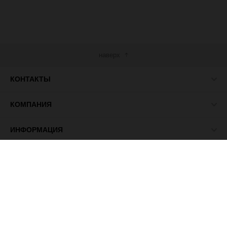
наверх
КОНТАКТЫ
КОМПАНИЯ
ИНФОРМАЦИЯ
МЫ В СЕТИ
© 2026 ПАСМА - универсальный поставщик товаров для
рукоделия.