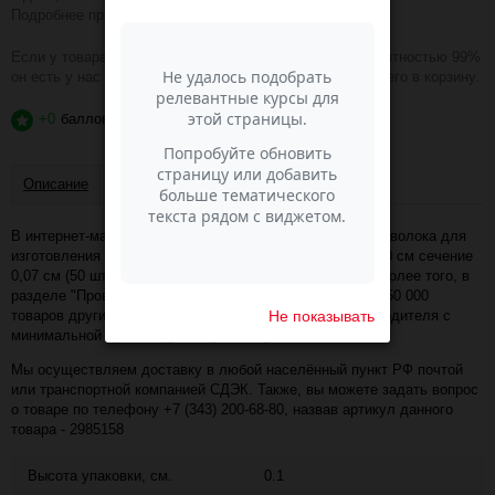
Подробнее про доставку
ЗДЕСЬ
.
Если у товара зелёная надпись В НАЛИЧИИ, то с вероятностью 99%
он есть у нас на складе и вы можете смело добавлять его в корзину.
+0
баллов
?
Описание
Отзывы
В интернет-магазине Пасма-Шоп, вы можете купить Проволока для
изготовления искусственных цветов "Зелёная" длина 40 см сечение
0,07 см (50 шт.) (артикул - 2985158) по отличной цене. Более того, в
разделе "Проволока для творчества" имеется порядка 50 000
Не показывать
товаров других коллекций и расцветок этого же производителя с
минимальной ценой 5 руб. за упаковку!
Мы осуществляем доставку в любой населённый пункт РФ почтой
или транспортной компанией СДЭК. Также, вы можете задать вопрос
о товаре по телефону +7 (343) 200-68-80, назвав артикул данного
товара - 2985158
Высота упаковки, см.
0.1