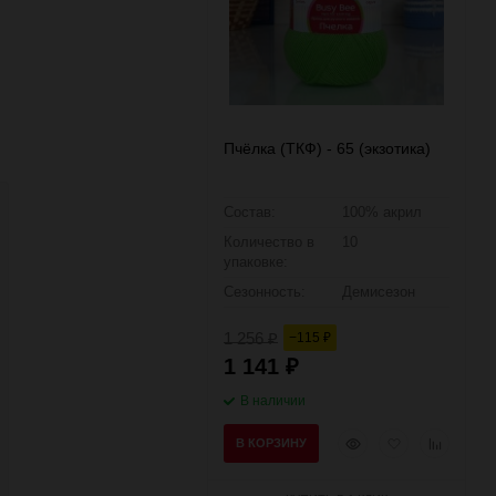
Пчёлка (ТКФ) - 65 (экзотика)
Состав:
100% акрил
Количество в
10
упаковке:
Сезонность:
Демисезон
1 256
−115
₽
₽
1 141
₽
В наличии
Быстрый
Добавить
Добавить
В КОРЗИНУ
просмотр
в
к
избранное
сравнени