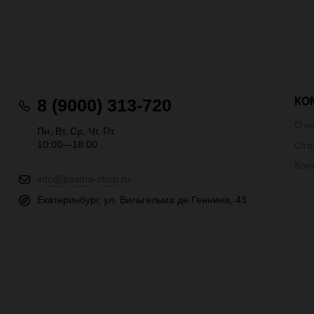
КО
8 (9000) 313-720
О н
Пн, Вт, Ср, Чт, Пт.
10:00—18:00
Отз
Кон
info@pasma-shop.ru
Екатеринбург, ул. Вильгельма де Геннина, 43